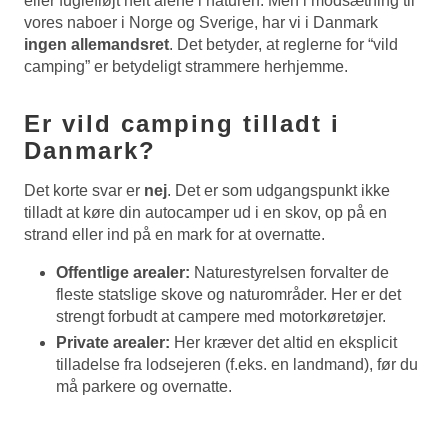
eller fuglefløjt helt alene i naturen. Men i modsætning til
vores naboer i Norge og Sverige, har vi i Danmark
ingen allemandsret
. Det betyder, at reglerne for “vild
camping” er betydeligt strammere herhjemme.
Er vild camping tilladt i
Danmark?
Det korte svar er
nej
. Det er som udgangspunkt ikke
tilladt at køre din autocamper ud i en skov, op på en
strand eller ind på en mark for at overnatte.
Offentlige arealer:
Naturestyrelsen forvalter de
fleste statslige skove og naturområder. Her er det
strengt forbudt at campere med motorkøretøjer.
Private arealer:
Her kræver det altid en eksplicit
tilladelse fra lodsejeren (f.eks. en landmand), før du
må parkere og overnatte.