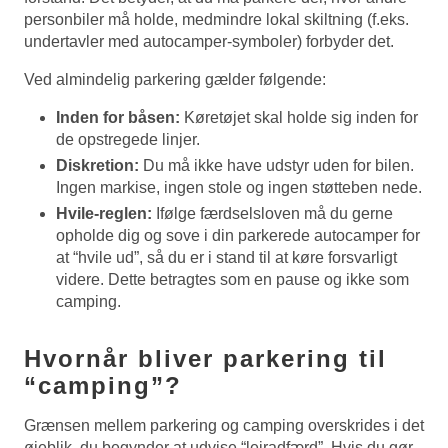
personbiler må holde, medmindre lokal skiltning (f.eks.
undertavler med autocamper-symboler) forbyder det.
Ved almindelig parkering gælder følgende:
Inden for båsen:
Køretøjet skal holde sig inden for
de opstregede linjer.
Diskretion:
Du må ikke have udstyr uden for bilen.
Ingen markise, ingen stole og ingen støtteben nede.
Hvile-reglen:
Ifølge færdselsloven må du gerne
opholde dig og sove i din parkerede autocamper for
at “hvile ud”, så du er i stand til at køre forsvarligt
videre. Dette betragtes som en pause og ikke som
camping.
Hvornår bliver parkering til
“camping”?
Grænsen mellem parkering og camping overskrides i det
øjeblik, du begynder at udvise “lejradfærd”. Hvis du gør