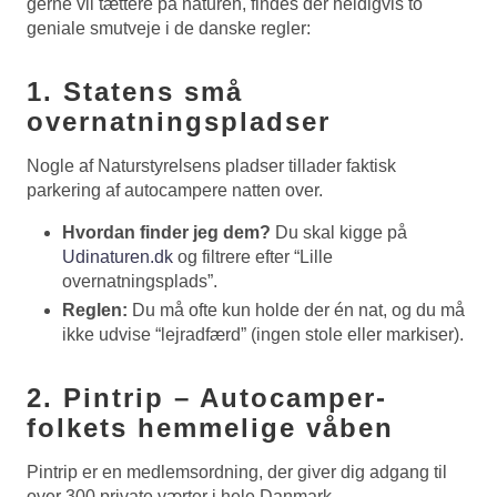
gerne vil tættere på naturen, findes der heldigvis to
geniale smutveje i de danske regler:
1. Statens små
overnatningspladser
Nogle af Naturstyrelsens pladser tillader faktisk
parkering af autocampere natten over.
Hvordan finder jeg dem?
Du skal kigge på
Udinaturen.dk
og filtrere efter “Lille
overnatningsplads”.
Reglen:
Du må ofte kun holde der én nat, og du må
ikke udvise “lejradfærd” (ingen stole eller markiser).
2. Pintrip – Autocamper-
folkets hemmelige våben
Pintrip er en medlemsordning, der giver dig adgang til
over 300 private værter i hele Danmark.