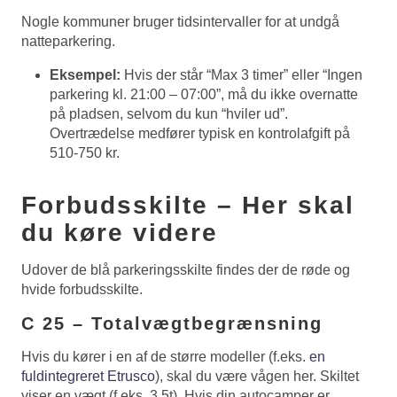
Nogle kommuner bruger tidsintervaller for at undgå
natteparkering.
Eksempel:
Hvis der står “Max 3 timer” eller “Ingen
parkering kl. 21:00 – 07:00”, må du ikke overnatte
på pladsen, selvom du kun “hviler ud”.
Overtrædelse medfører typisk en kontrolafgift på
510-750 kr.
Forbudsskilte – Her skal
du køre videre
Udover de blå parkeringsskilte findes der de røde og
hvide forbudsskilte.
C 25 – Totalvægtbegrænsning
Hvis du kører i en af de større modeller (f.eks.
en
fuldintegreret Etrusco
), skal du være vågen her. Skiltet
viser en vægt (f.eks. 3,5t). Hvis din autocamper er